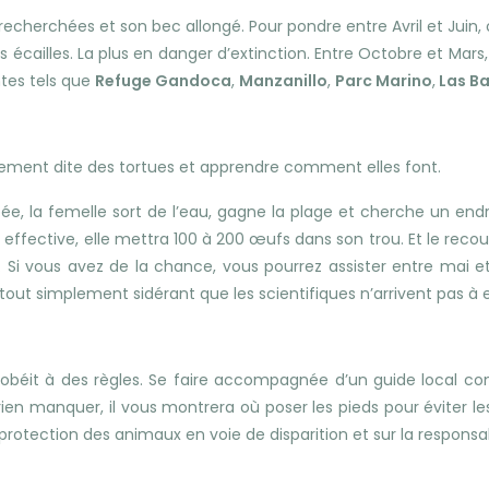
s recherchées et son bec allongé. Pour pondre entre Avril et Juin, 
s écailles. La plus en danger d’extinction. Entre Octobre et Mars,
ntes tels que
Refuge Gandoca
,
Manzanillo
,
Parc Marino
,
Las Ba
prement dite des tortues et apprendre comment elles font.
ée, la femelle sort de l’eau, gagne la plage et cherche un endr
effective, elle mettra 100 à 200 œufs dans son trou. Et le rec
e. Si vous avez de la chance, vous pourrez assister entre mai
ut simplement sidérant que les scientifiques n’arrivent pas à e
, obéit à des règles. Se faire accompagnée d’un guide local c
ien manquer, il vous montrera où poser les pieds pour éviter l
a protection des animaux en voie de disparition et sur la respons